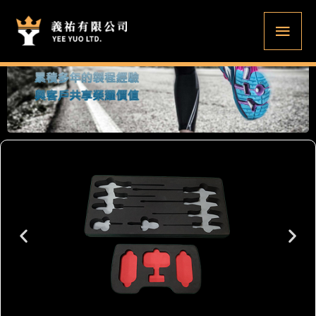
跳
主
至
要
主
要
選
內
單
容