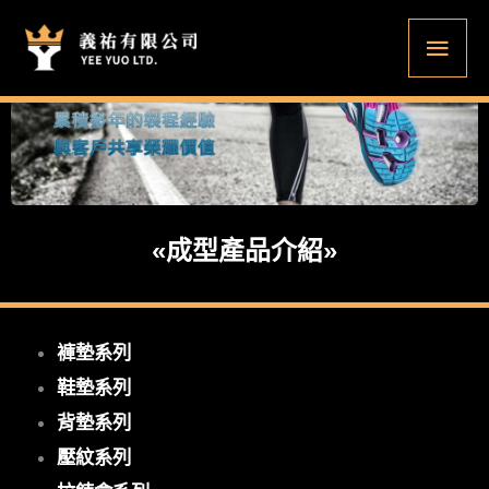
跳
主
至
要
主
要
選
內
單
容
«成型產品介紹»
褲墊系列
鞋墊系列
背墊系列
壓紋系列